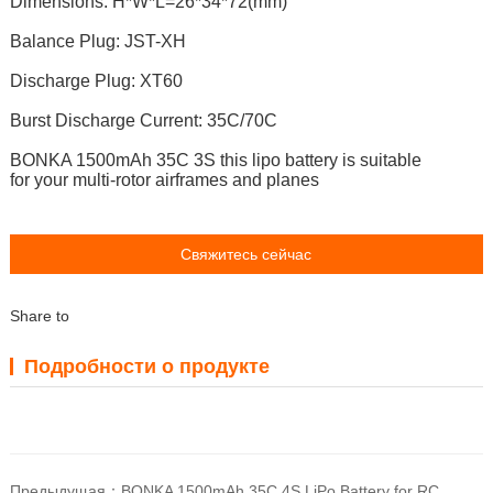
Dimensions: H*W*L=26*34*72(mm)
Balance Plug: JST-XH
Discharge Plug: XT60
Burst Discharge Current: 35C/70C
BONKA 1500mAh 35C 3S t
his lipo battery is suitable
for
your multi-rotor airframes and planes
Свяжитесь сейчас
Share to
Подробности о продукте
Предыдущая：
BONKA 1500mAh 35C 4S LiPo Battery for RC